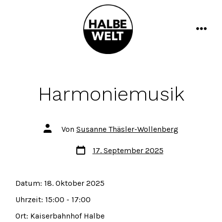
Zum
Inhalt
springen
men
Harmoniemusik
Autor
Von
Susanne Thäsler-Wollenberg
des
Beitrags
Datum
17. September 2025
des
Beitrags
Datum:
18. Oktober 2025
Uhrzeit:
15:00 - 17:00
Ort:
Kaiserbahnhof Halbe