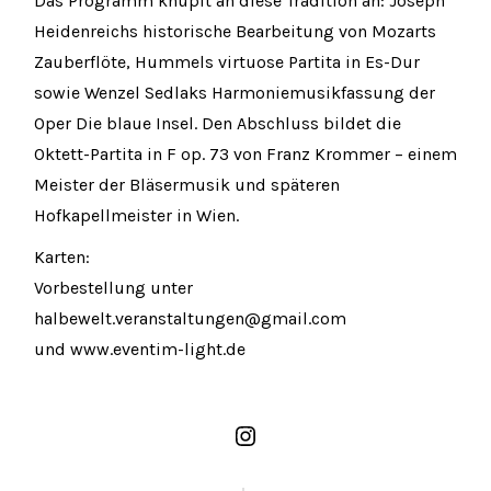
Das Programm knüpft an diese Tradition an: Joseph
Heidenreichs historische Bearbeitung von Mozarts
Zauberflöte, Hummels virtuose Partita in Es-Dur
sowie Wenzel Sedlaks Harmoniemusikfassung der
Oper Die blaue Insel. Den Abschluss bildet die
Oktett-Partita in F op. 73 von Franz Krommer – einem
Meister der Bläsermusik und späteren
Hofkapellmeister in Wien.
Karten:
Vorbestellung unter
halbewelt.veranstaltungen@gmail.com
und www.eventim-light.de
Öffne
Instagram