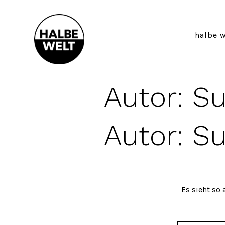
Zum
Inhalt
springen
halbe w
Autor:
Su
Autor:
Su
Es sieht so 