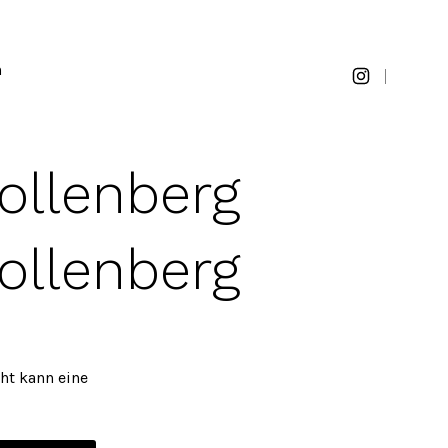
n
Öffne
Instagram
in
ollenberg
einem
neuen
Tab
ollenberg
cht kann eine