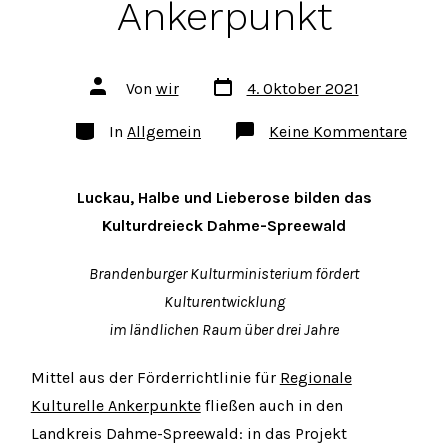
Ankerpunkt
Datum
Autor
Von
wir
4. Oktober 2021
des
des
Beitrags
Beitrags
Kategorien
zu
In
Allgemein
Keine Kommentare
Kultu
Anke
Luckau, Halbe und Lieberose bilden das
Kulturdreieck Dahme-Spreewald
Brandenburger Kulturministerium fördert
Kulturentwicklung
im ländlichen Raum über drei Jahre
Mittel aus der Förderrichtlinie für
Regionale
Kulturelle Ankerpunkte
fließen auch in den
Landkreis Dahme-Spreewald: in das Projekt