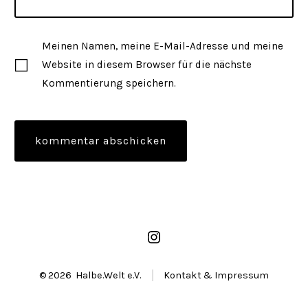
Meinen Namen, meine E-Mail-Adresse und meine
Website in diesem Browser für die nächste
Kommentierung speichern.
Öffne
Instagram
© 2026
Halbe.Welt e.V.
Kontakt & Impressum
in
einem